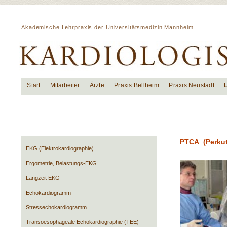
Akademische Lehrpraxis der Universitätsmedizin Mannheim
Start
Mitarbeiter
Ärzte
Praxis Bellheim
Praxis Neustadt
PTCA (
P
erku
EKG (Elektrokardiographie)
Ergometrie, Belastungs-EKG
Langzeit EKG
Echokardiogramm
Stressechokardiogramm
Transoesophageale Echokardiographie (TEE)