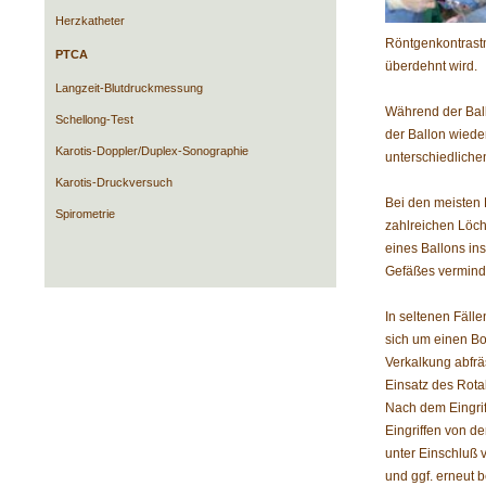
Herzkatheter
Röntgenkontrastm
PTCA
überdehnt wird.
Langzeit-Blutdruckmessung
Während der Ball
Schellong-Test
der Ballon wied
Karotis-Doppler/Duplex-Sonographie
unterschiedliche
Karotis-Druckversuch
Bei den meisten E
Spirometrie
zahlreichen Löch
eines Ballons in
Gefäßes vermind
In seltenen Fäll
sich um einen Bo
Verkalkung abfrä
Einsatz des Rota
Nach dem Eingrif
Eingriffen von d
unter Einschluß
und ggf. erneut 